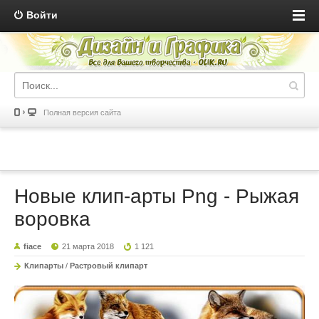
Войти
Полная версия сайта
Новые клип-арты Png - Рыжая
воровка
fiace
21 марта 2018
1 121
Клипарты
/
Растровый клипарт