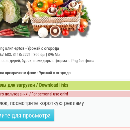
ng клип-артов - Урожай с огорода
3x1683; 3118х2221 | 300 dpi | 896 Mb
а, сельдерей, буряк, помидоры в формате Png без фона
 на прозрачном фоне - Урожай с огорода
ы для загрузки / Download links
о пользования! / For personal use only!
лок, посмотрите короткую рекламу
ите для просмотра