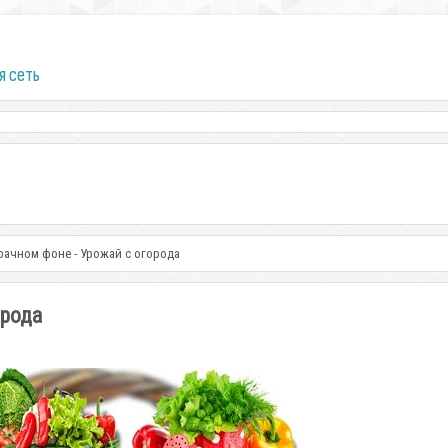
я сеть
рачном фоне - Урожай с огорода
орода