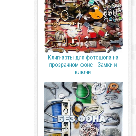
Клип-арты для фотошопа на
прозрачном фоне - Замки и
ключи