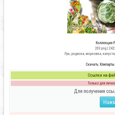
Коллекция P
203 png | 242
Лук, редиска, морковка, капуст
Скачать: Клипарты
Ссылки на файл
Только для личног
Для получения ссы
Нажм