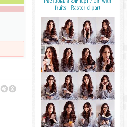
Растровый клипарт / Girl with
fruits - Raster clipart