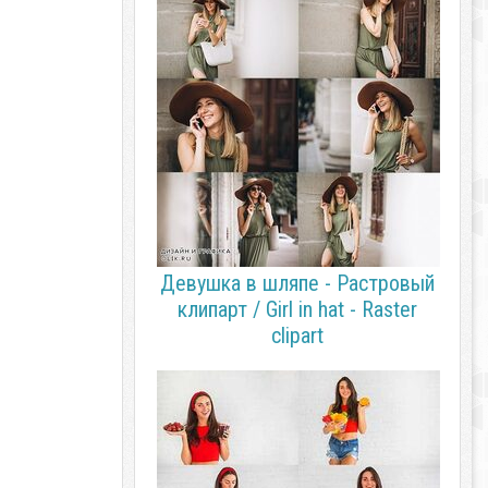
Девушка в шляпе - Растровый
клипарт / Girl in hat - Raster
clipart