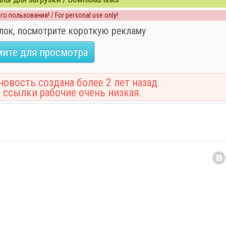
о пользования! / For personal use only!
лок, посмотрите короткую рекламу
ите для просмотра
овость создана более 2 лет назад.
 ссылки рабочие очень низкая.