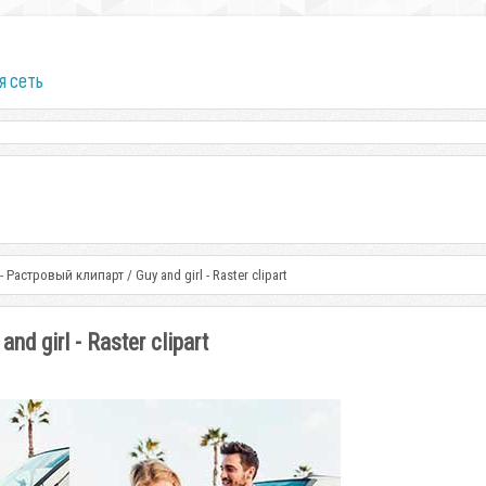
я сеть
Растровый клипарт / Guy and girl - Raster clipart
 girl - Raster clipart