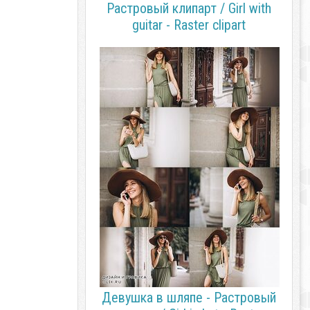
Растровый клипарт / Girl with
guitar - Raster clipart
Девушка в шляпе - Растровый