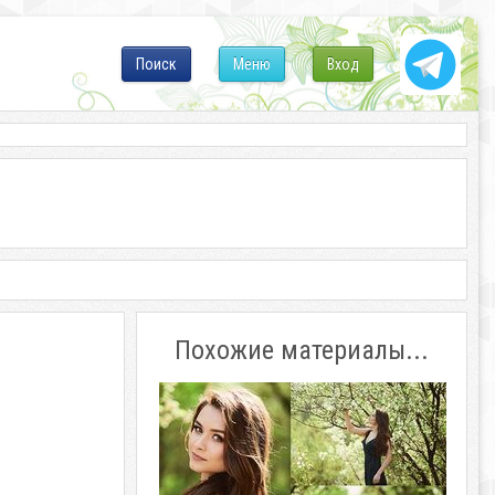
Поиск
Меню
Вход
Похожие материалы...