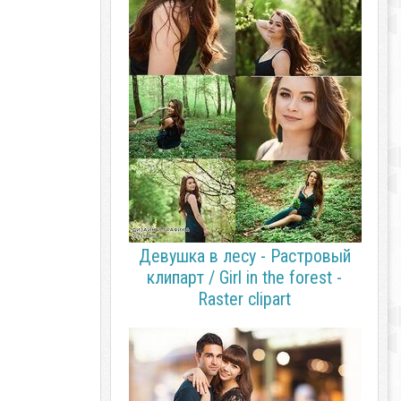
Девушка в лесу - Растровый
клипарт / Girl in the forest -
Raster clipart