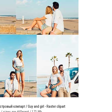
тровый клипарт / Guy and girl - Raster clipart
/ sizes are different / 171 Mb