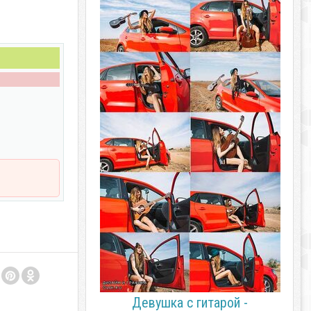
Девушка с гитарой -