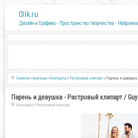
0lik.ru
Дизайн и Графика - Пространство творчества - Нейронна
Главная страница
»
Клипарты
»
Растровый клипарт
» Парень и девушка - 
Парень и девушка - Растровый клипарт / Guy and
Клипарты
Растровый клипарт
/