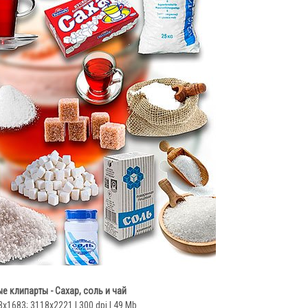
е клипарты - Сахар, соль и чай
3x1683; 3118х2221 | 300 dpi | 49 Mb