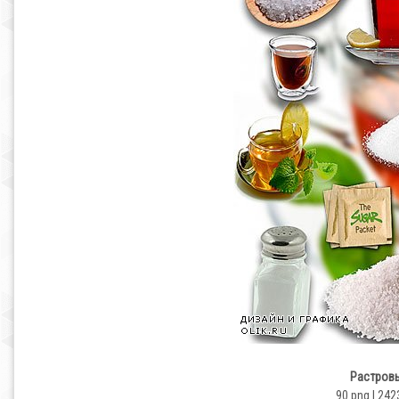
Растровы
90 png | 242