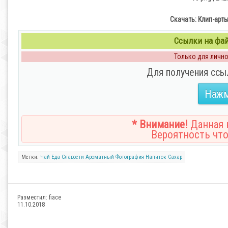
Скачать: Клип-арты
Ссылки на файл
Только для личног
Для получения ссы
Нажм
* Внимание!
Данная н
Вероятность что
Метки:
Чай
Еда
Сладости
Ароматный
Фотография
Напиток
Сахар
Разместил:
fiace
11.10.2018