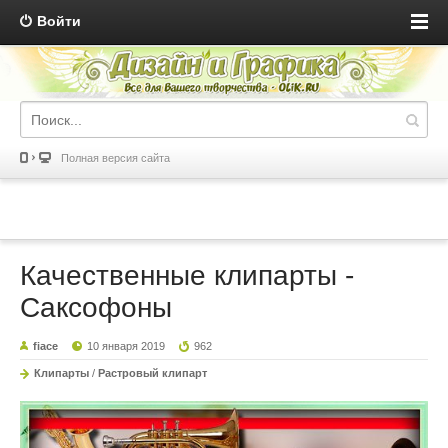
Войти
Полная версия сайта
Качественные клипарты -
Саксофоны
fiace
10 января 2019
962
Клипарты
/
Растровый клипарт