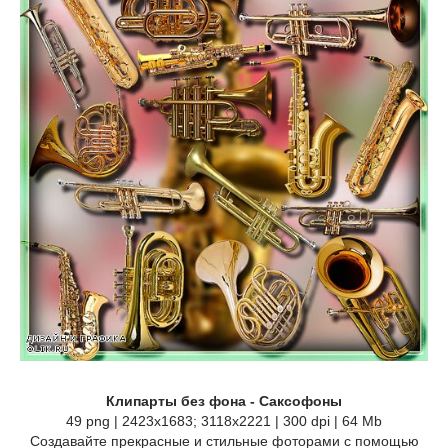
Клипарты без фона - Саксофоны
49 png | 2423x1683; 3118х2221 | 300 dpi | 64 Mb
Создавайте прекрасные и стильные фоторами с помощью