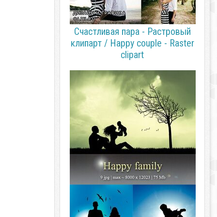
Счастливая пара - Растровый
клипарт / Happy couple - Raster
clipart