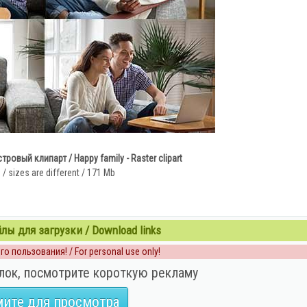
ровый клипарт / Happy family - Raster clipart
/ sizes are different / 171 Mb
ы для загрузки / Download links
о пользования! / For personal use only!
лок, посмотрите короткую рекламу
ите для просмотра