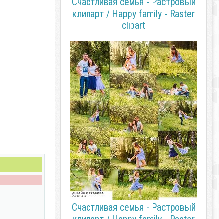
Счастливая семья - Растровый
клипарт / Happy family - Raster
clipart
Счастливая семья - Растровый