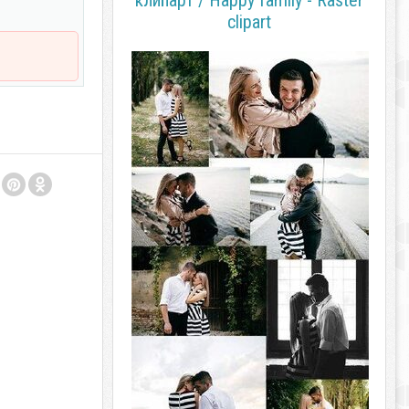
клипарт / Happy family - Raster
clipart