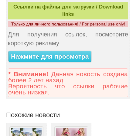
Ссылки на файлы для загрузки / Download
links
Только для личного пользования! / For personal use only!
Для получения ссылок, посмотрите
короткую рекламу
Нажмите для просмотра
* Внимание!
Данная новость создана
более 2 лет назад.
Вероятность что ссылки рабочие
очень низкая.
Похожие новости