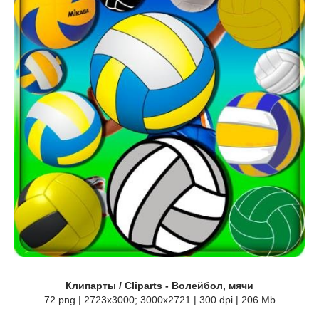
Клипарты / Cliparts - Волейбол, мячи
72 png | 2723x3000; 3000х2721 | 300 dpi | 206 Mb