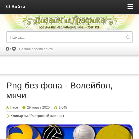
Войти
Полная версия сайта
Png без фона - Волейбол,
мячи
fiace
29 марта 2020
1 045
Клипарты
/
Растровый клипарт