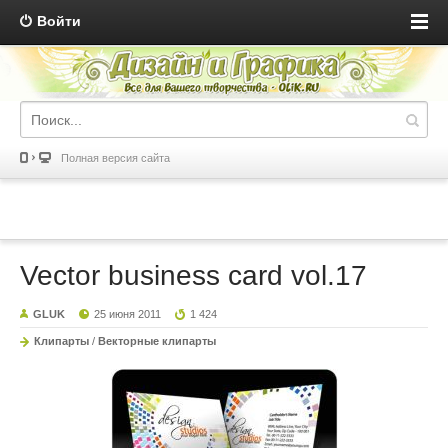
Войти
Полная версия сайта
Vector business card vol.17
GLUK
25 июня 2011
1 424
Клипарты
/
Векторные клипарты