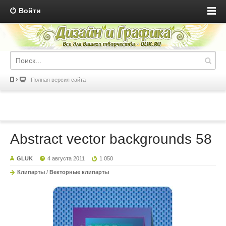
Войти
Полная версия сайта
Abstract vector backgrounds 58
GLUK
4 августа 2011
1 050
Клипарты
/
Векторные клипарты