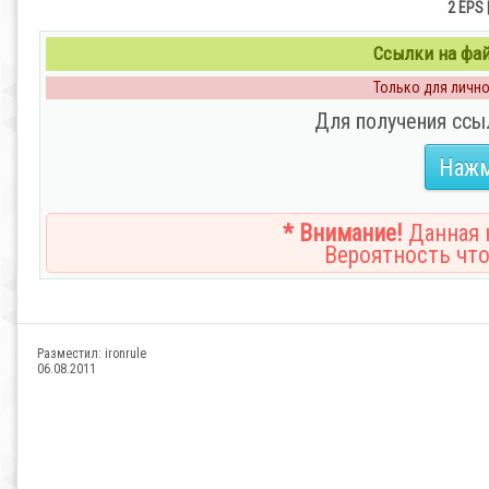
2 EPS 
Ссылки на файл
Только для личног
Для получения ссы
Нажм
* Внимание!
Данная н
Вероятность что
Разместил:
ironrule
06.08.2011