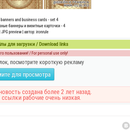
 banners and business cards - set 4
ные баннеры и визитные карточки - 4
| JPG preview | автор: ironrule
ы для загрузки / Download links
о пользования! / For personal use only!
лок, посмотрите короткую рекламу
ите для просмотра
овость создана более 2 лет назад.
 ссылки рабочие очень низкая.