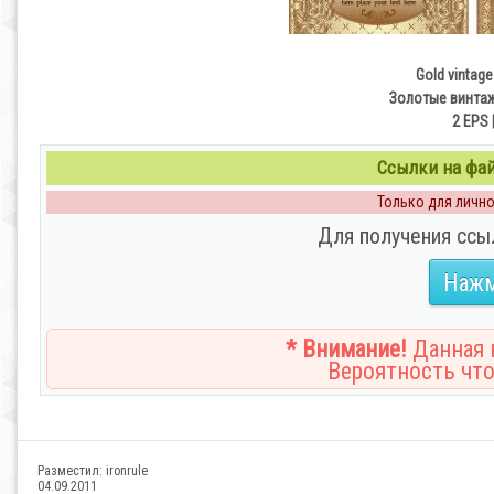
Gold vintage
Золотые винтаж
2 EPS 
Ссылки на файл
Только для личног
Для получения ссы
Нажм
* Внимание!
Данная н
Вероятность что
Разместил:
ironrule
04.09.2011