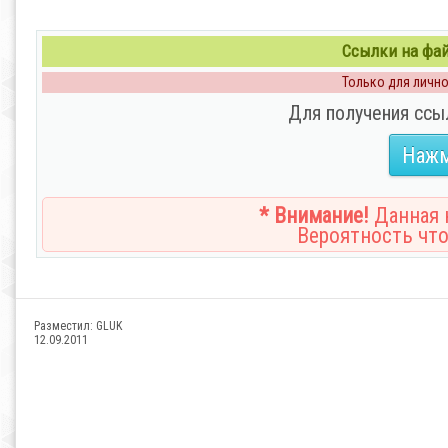
Ссылки на файл
Только для личног
Для получения ссы
Нажм
* Внимание!
Данная н
Вероятность что
Разместил:
GLUK
12.09.2011