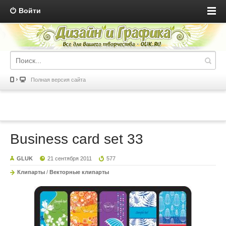
Войти
Полная версия сайта
Business card set 33
GLUK
21 сентября 2011
577
Клипарты
/
Векторные клипарты