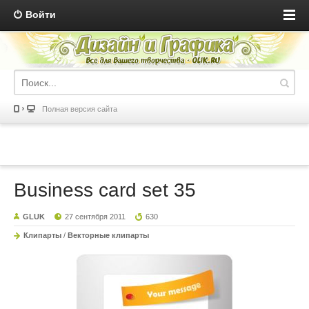
Войти
Полная версия сайта
Business card set 35
GLUK
27 сентября 2011
630
Клипарты
/
Векторные клипарты