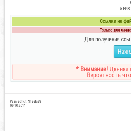
5 EPS 
Ссылки на файл
Только для личног
Для получения ссы
Нажм
* Внимание!
Данная н
Вероятность что
Разместил:
Sheela83
09.10.2011