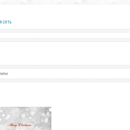
я сеть
Vector