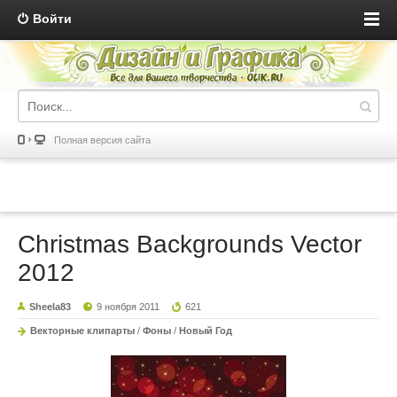
Войти
Полная версия сайта
Christmas Backgrounds Vector
2012
Sheela83
9 ноября 2011
621
Векторные клипарты
/
Фоны
/
Новый Год