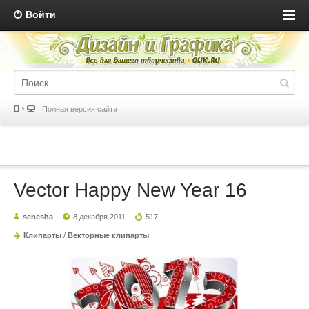
Войти
Полная версия сайта
Vector Happy New Year 16
senesha
8 декабря 2011
517
Клипарты
/
Векторные клипарты