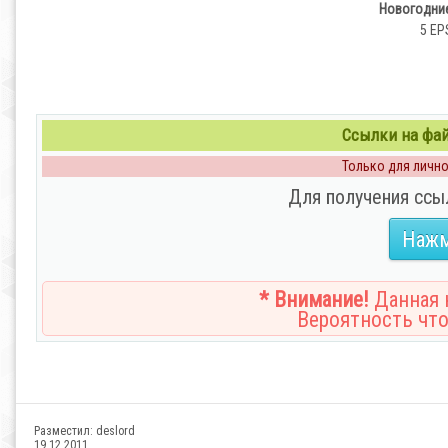
Новогодние
5 EPS
Ссылки на файл
Только для личног
Для получения ссы
Нажм
* Внимание!
Данная н
Вероятность что
Разместил:
deslord
19.12.2011