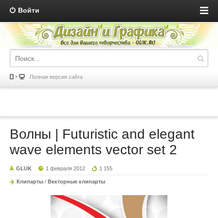
Войти
Полная версия сайта
Волны | Futuristic and elegant
wave elements vector set 2
GLUK
1 февраля 2012
1 155
Клипарты
/
Векторные клипарты