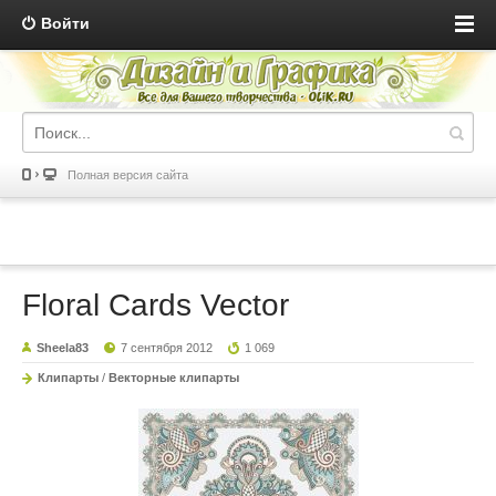
Войти
Полная версия сайта
Floral Cards Vector
Sheela83
7 сентября 2012
1 069
Клипарты
/
Векторные клипарты