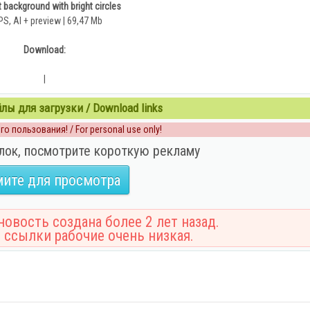
 background with bright circles
PS, AI + preview | 69,47 Mb
Download:
|
ы для загрузки / Download links
о пользования! / For personal use only!
лок, посмотрите короткую рекламу
ите для просмотра
овость создана более 2 лет назад.
 ссылки рабочие очень низкая.