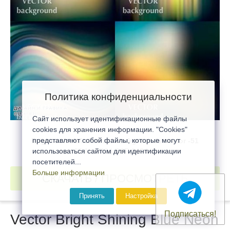
Политика конфиденциальности
Сайт использует идентификационные файлы
cookies для хранения информации. "Cookies"
представляют собой файлы, которые могут
Bright colorful abstract backgrounds vector -51
использоваться сайтом для идентификации
25 AI, EPS | RAR 243 MB
посетителей...
Больше информации
СКАЧАТЬ / ПРОСМОТРЕТЬ
Принять
Настройка
Подписаться!
Vector Bright Shining Blue Neon