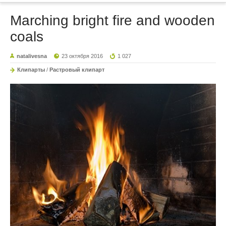
Marching bright fire and wooden
coals
natalivesna
23 октября 2016
1 027
Клипарты
/
Растровый клипарт