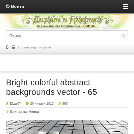
Войти
Полная версия сайта
Bright colorful abstract
backgrounds vector - 65
Diza-74
20 января 2017
865
Клипарты
/
Фоны