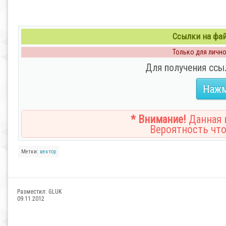
Ссылки на файл
Только для личног
Для получения ссы
Нажм
* Внимание!
Данная н
Вероятность что
Метки:
вектор
Разместил:
GLUK
09.11.2012