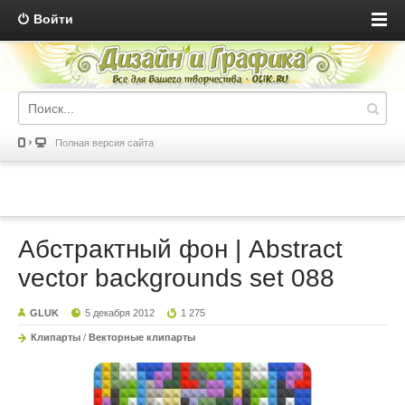
Войти
Полная версия сайта
Абстрактный фон | Abstract
vector backgrounds set 088
GLUK
5 декабря 2012
1 275
Клипарты
/
Векторные клипарты