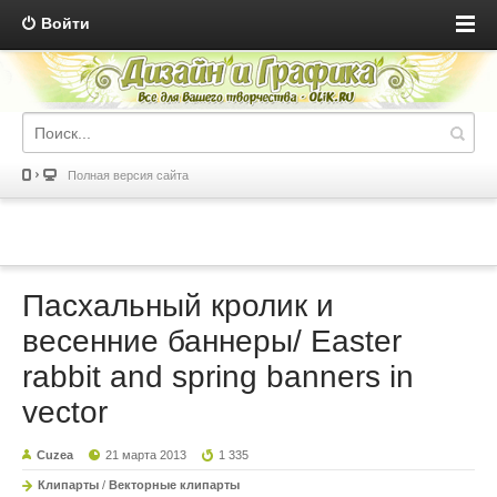
Войти
Полная версия сайта
Пасхальный кролик и
весенние баннеры/ Easter
rabbit and spring banners in
vector
Cuzea
21 марта 2013
1 335
Клипарты
/
Векторные клипарты