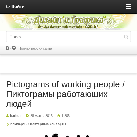
Войти
Полная версия сайта
Pictograms of working people /
Пиктограмы работающих
людей
barbus
28 марта 2013
1 206
Клипарты
/
Векторные клипарты