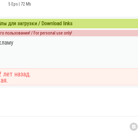
5 Eps | 72 Mb
ы для загрузки / Download links
о пользования! / For personal use only!
кламу
 лет назад.
ая.