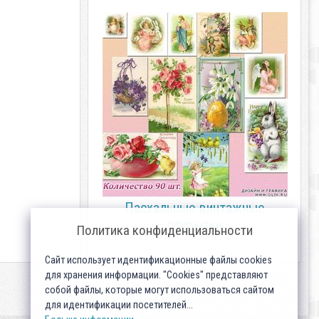
Пасхальные винтажные
открытки
Политика конфиденциальности
Сайт использует идентификационные файлы cookies
для хранения информации. "Cookies" представляют
собой файлы, которые могут использоваться сайтом
для идентификации посетителей...