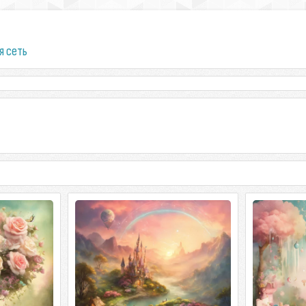
я сеть
о в круге
Сказочная страна с домиками в
Волшебный 
цветах