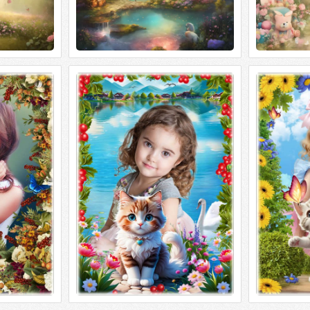
фотошопа -
Летняя рамка для фотошопа - На
Летняя ф
чудесном бережку
котёнком - 
фотошопа -
Летняя рамка для фотошопа - На
Летняя фото
4961 х 3508 |
чудесном бережку PSD | 4961 х 3508 |
- Восторг по
harov08
300 dpi | 112 Mb Автор: sharov08
300 dpi | 144