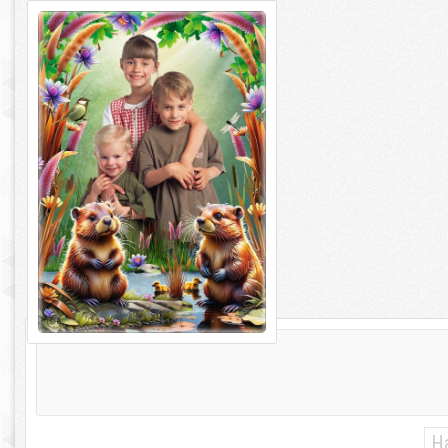
Летняя фоторамка для детей -
Наверно мы подружимся Ведь мы
так похожи
Летняя фоторамка для детей -
Наверно мы подружимся Ведь мы так
похожи PSD | 4961 х 3508 | 300 dpi |
Н