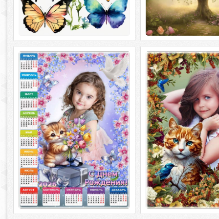
Календарь на 2025 год с
Осенняя рамка для 
фоторамкой для детей - 2025
Портрет с котом
Любимый праздник
Осенняя рамка для 
Календарь на 2025 год с фоторамкой
Портрет с котом PSD | 
для детей - 2025 Любимый праздник
300 dpi | 205 Mb Автор: s
PSD | 4961 х 3508 | 300 dpi |