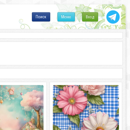
Поиск
Меню
Вход
мир цветущей весны
Цветочное волшебство: розовый и
синий