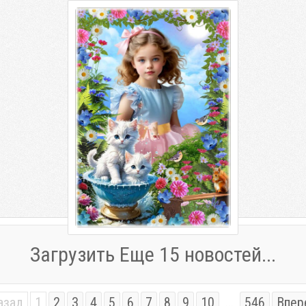
Летняя фоторамка для детей -
Чудесный фонтан
Летняя фоторамка для детей -
Чудесный фонтан PSD | 4961 х 3508 |
300 dpi | 150 Mb Автор: sharov08
Загрузить Еще 15 новостей...
азад
1
2
3
4
5
6
7
8
9
10
...
546
Впер