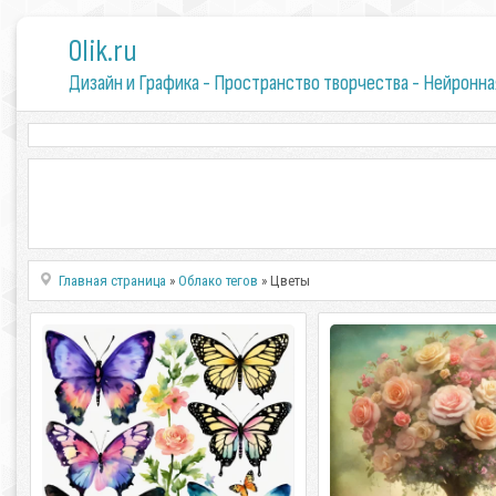
0lik.ru
Дизайн и Графика - Пространство творчества - Нейронна
Главная страница
»
Облако тегов
» Цветы
Тропические бабочки среди зелени
Волшебное дерев
красоты