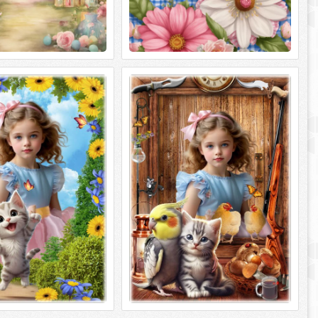
оторамка с милым
Летняя фоторамка с милыми
Восторг полёта
животными - Вот такая дружба
рамка с милым котёнком
Летняя фоторамка с милыми
лёта PSD | 4961 х 3508 |
животными - Вот такая дружба PSD |
 Mb Автор:
4961 х 3508 | 300 dpi | 158 Mb Автор: