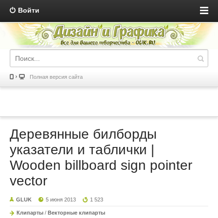
Войти
Полная версия сайта
Деревянные билборды
указатели и таблички |
Wooden billboard sign pointer
vector
GLUK
5 июня 2013
1 523
Клипарты
/
Векторные клипарты