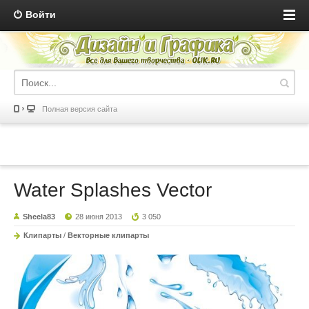
Войти
Полная версия сайта
Water Splashes Vector
Sheela83
28 июня 2013
3 050
Клипарты
/
Векторные клипарты