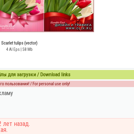
Scarlet tulips (vector)
4 AI Eps | 58 Mb
ы для загрузки / Download links
о пользования! / For personal use only!
кламу
 лет назад.
ая.