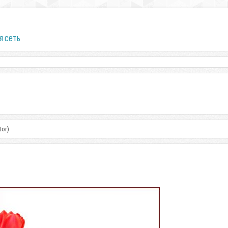
я сеть
tor)