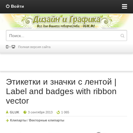
Войти
Полная версия сайта
Этикетки и значки с лентой |
Label and badges with ribbon
vector
GLUK
3 сентября 2013
1 065
Клипарты
/
Векторные клипарты