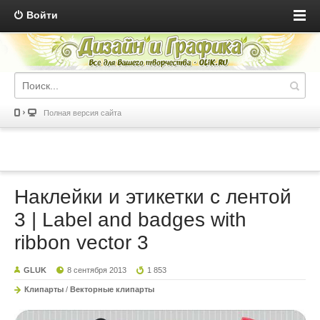
Войти
Полная версия сайта
Наклейки и этикетки с лентой
3 | Label and badges with
ribbon vector 3
GLUK
8 сентября 2013
1 853
Клипарты
/
Векторные клипарты