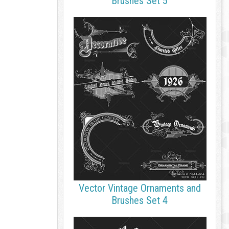
Brushes Set 5
Vector Vintage Ornaments and
Brushes Set 4