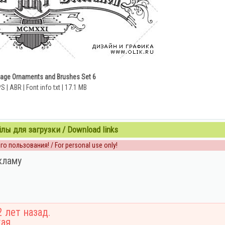
tage Ornaments and Brushes Set 6
PS | ABR | Font info txt | 17.1 MB
ы для загрузки / Download links
о пользования! / For personal use only!
кламу
 лет назад.
ая.