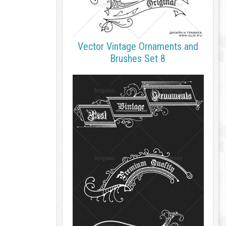
Vector Vintage Ornaments and
Brushes Set 8