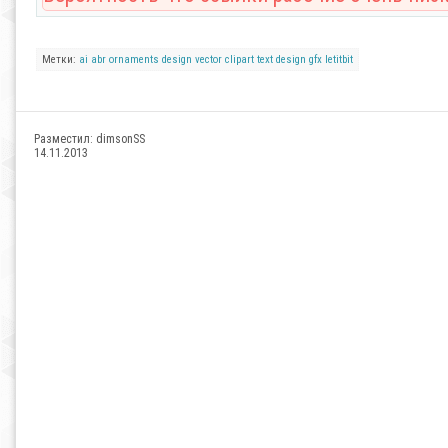
Метки:
ai
abr
ornaments
design
vector
clipart
text
design
gfx
letitbit
Разместил:
dimsonSS
14.11.2013