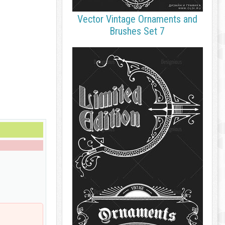
Vector Vintage Ornaments and
Brushes Set 7