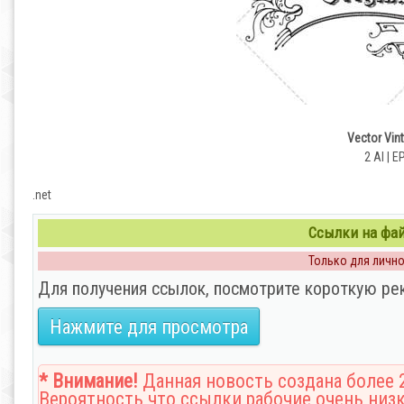
Vector Vin
2 AI | E
.net
Ссылки на файл
Только для личног
Для получения ссылок, посмотрите короткую ре
Нажмите для просмотра
* Внимание!
Данная новость создана более 2
Вероятность что ссылки рабочие очень низк