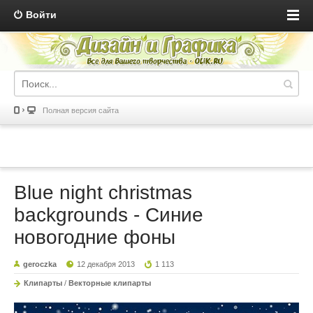
Войти
Полная версия сайта
Blue night christmas
backgrounds - Синие
новогодние фоны
geroczka
12 декабря 2013
1 113
Клипарты
/
Векторные клипарты