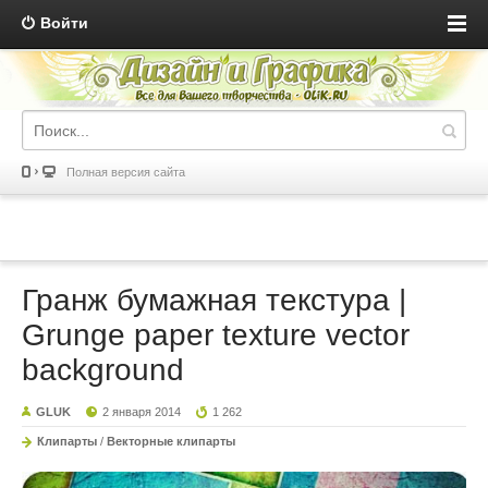
Войти
Полная версия сайта
Гранж бумажная текстура |
Grunge paper texture vector
background
GLUK
2 января 2014
1 262
Клипарты
/
Векторные клипарты