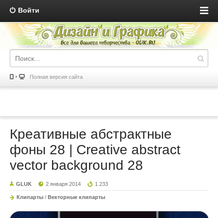
Войти
Полная версия сайта
Креативные абстрактные
фоны 28 | Creative abstract
vector background 28
GLUK
2 января 2014
1 233
Клипарты
/
Векторные клипарты