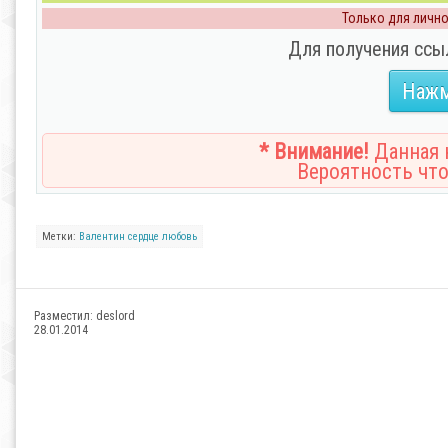
Только для личног
Для получения ссы
Нажм
* Внимание!
Данная н
Вероятность что
Метки:
Валентин
сердце
любовь
Разместил:
deslord
28.01.2014