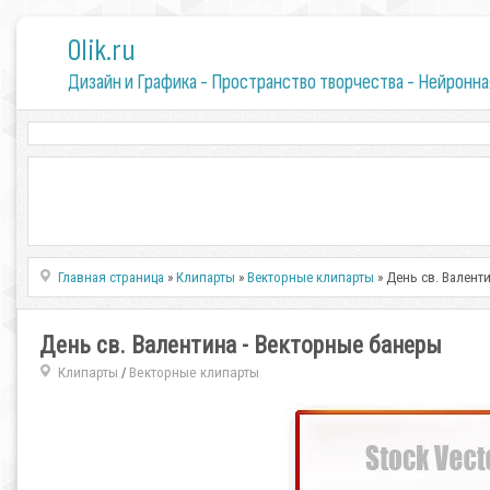
0lik.ru
Дизайн и Графика - Пространство творчества - Нейронна
Главная страница
»
Клипарты
»
Векторные клипарты
» День св. Валент
День св. Валентина - Векторные банеры
Клипарты
Векторные клипарты
/