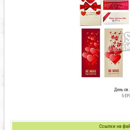
День св.
5 EPS
Ссылки на файл