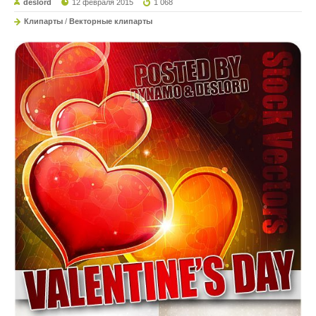
deslord
12 февраля 2015
1 068
Клипарты
/
Векторные клипарты