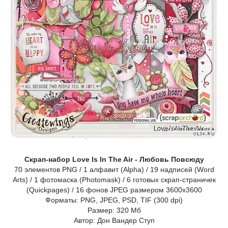
Скрап-набор Love Is In The Air - Любовь Повсюду
70 элементов PNG / 1 алфавит (Alpha) / 19 надписей (Word
Arts) / 1 фотомаска (Photomask) / 6 готовых скрап-страничек
(Quickpages) / 16 фонов JPEG размером 3600х3600
Форматы: PNG, JPEG, PSD, TIF (300 dpi)
Размер: 320 Мб
Автор: Дон Вандер Ступ