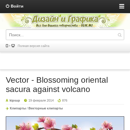
Войти
Полная версия сайта
Vector - Blossoming oriental
sacura against volcano
kipsup
19 февраля 2014
876
Клипарты
/
Векторные клипарты