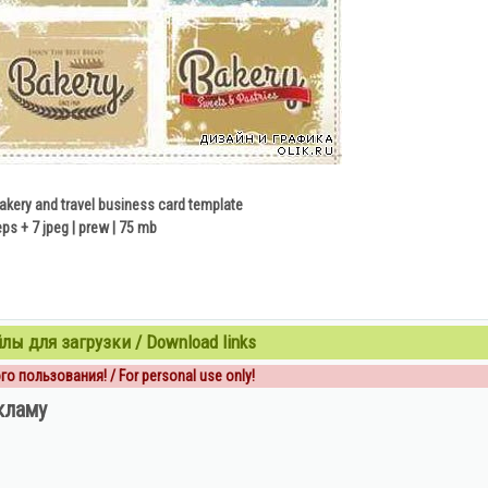
bakery and travel business card template
eps + 7 jpeg | prew | 75 mb
ы для загрузки / Download links
о пользования! / For personal use only!
кламу