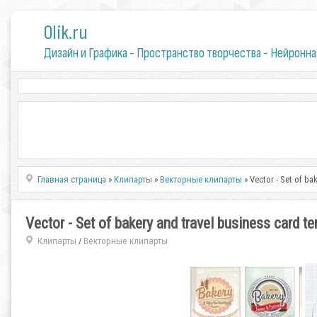
0lik.ru
Дизайн и Графика - Пространство творчества - Нейронна
Главная страница
»
Клипарты
»
Векторные клипарты
» Vector - Set of ba
Vector - Set of bakery and travel business card t
Клипарты
Векторные клипарты
/