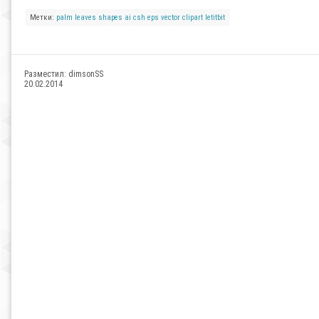
Метки:
palm
leaves
shapes
ai
csh
eps
vector
clipart
letitbit
Разместил:
dimsonSS
20.02.2014