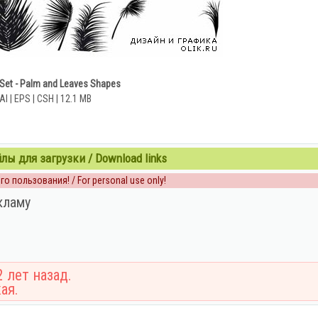
 Set - Palm and Leaves Shapes
AI | EPS | CSH | 12.1 MB
ы для загрузки / Download links
о пользования! / For personal use only!
кламу
 лет назад.
ая.