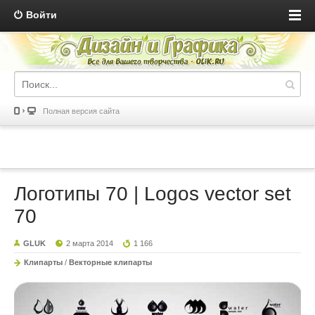
Войти
Полная версия сайта
Логотипы 70 | Logos vector set
70
GLUK
2 марта 2014
1 166
Клипарты
/
Векторные клипарты