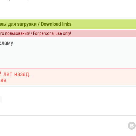
ы для загрузки / Download links
о пользования! / For personal use only!
кламу
 лет назад.
ая.