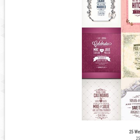
25 Wed
25