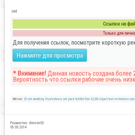
.net
Ссылки на файл
Только для личног
Для получения ссылок, посмотрите короткую ре
Нажмите для просмотра
* Внимание!
Данная новость создана более 2
Вероятность что ссылки рабочие очень низк
Метки:
25
set
wedding
illustrations
set
pack
letitbit
free
ILLSR
clipart
text
invitations
eps
Разместил:
dimsonSS
05.03.2014