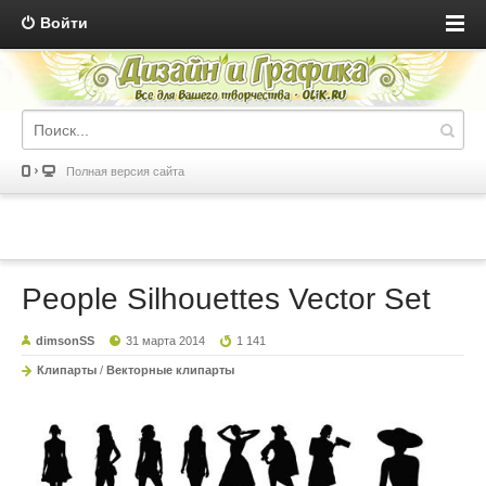
Войти
Полная версия сайта
People Silhouettes Vector Set
dimsonSS
31 марта 2014
1 141
Клипарты
/
Векторные клипарты