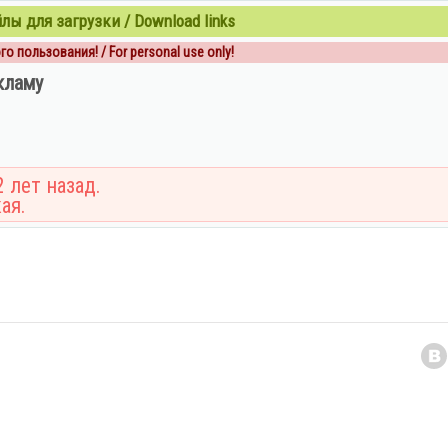
ы для загрузки / Download links
о пользования! / For personal use only!
кламу
 лет назад.
ая.