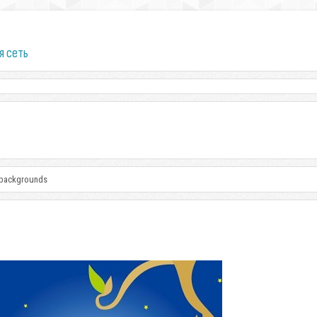
я сеть
s backgrounds