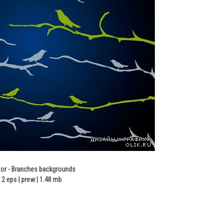
or - Branches backgrounds
2 eps | prew | 1.48 mb