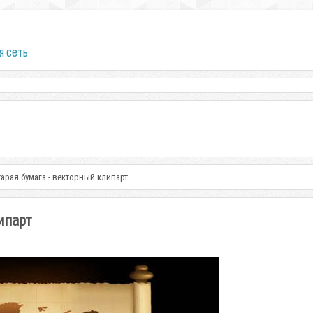
я сеть
тарая бумага - векторный клипарт
ипарт