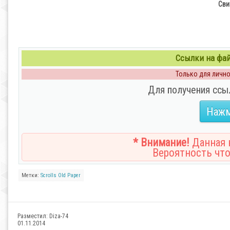
Сви
Ссылки на файл
Только для личног
Для получения ссы
Нажм
* Внимание!
Данная н
Вероятность что
Метки:
Scrolls
Old
Paper
Разместил:
Diza-74
01.11.2014