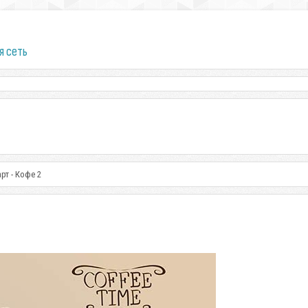
я сеть
рт - Кофе 2